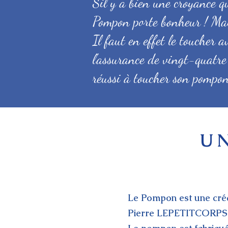
S'il y a bien une croyance qu
Pompon porte bonheur ! Mais
Il faut en effet le toucher a
l'assurance de vingt-quatre
réussi à toucher son pompon
U
Le Pompon est une créa
Pierre LEPETITCORPS