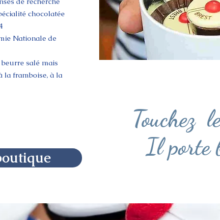
enses de recherche
écialité chocolatée
14
mie Nationale de
 beurre salé mais
 la framboise, à la
​Touchez
l
Il porte
boutique