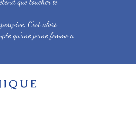
rétend que toucher le
perçoive. C'est alors
mpte qu'une jeune femme a
e.
IQUE