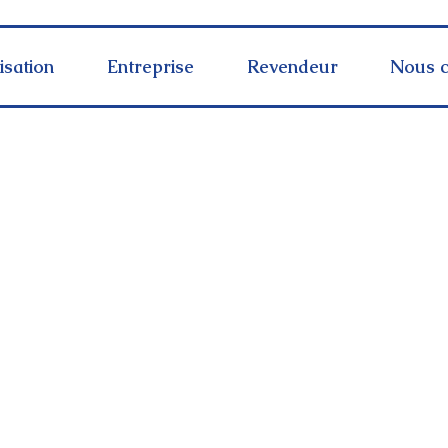
isation
Entreprise
Revendeur
Nous c
5 E
Paiement 100 % sécurisé
urs ouvrés