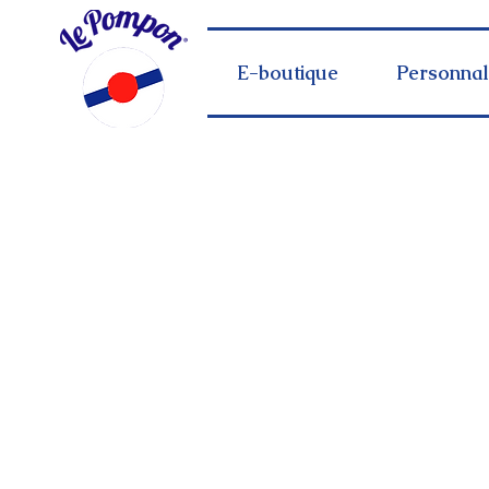
E-boutique
Personnal
Offert au dessus de 3
délais de livraison 8 jo
E d 'achat