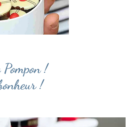
e Pompon !
 bonheur !