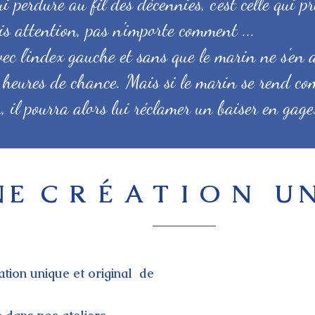
i perdure au fil des décennies, c'est celle qui p
 attention, pas n'importe comment ...
vec l’index gauche et sans que le marin ne s'en a
 heures de chance. Mais si le marin se rend co
, il pourra alors lui réclamer un baiser en gag
NE
CRÉATION
UN
tion unique et original de